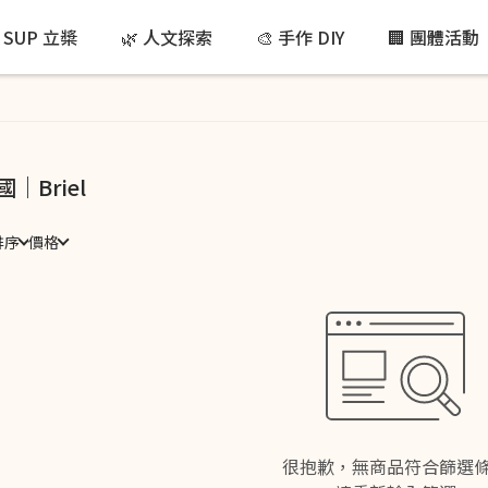
 SUP 立槳
🌿 人文探索
🎨 手作 DIY
🏢 團體活動
國｜Briel
排序
價格
很抱歉，無商品符合篩選