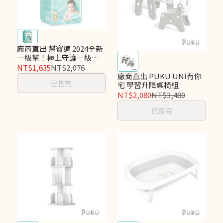
廠商直出 幫寶適 2024全新
一級幫！極上守護一級幫
黏貼S 224片(56片x4包) 箱
NT$1,635
NT$2,076
購
廠商直出 PUKU UNI有你
已售完
宅 學習升降桌椅組
NT$2,080
NT$3,480
已售完