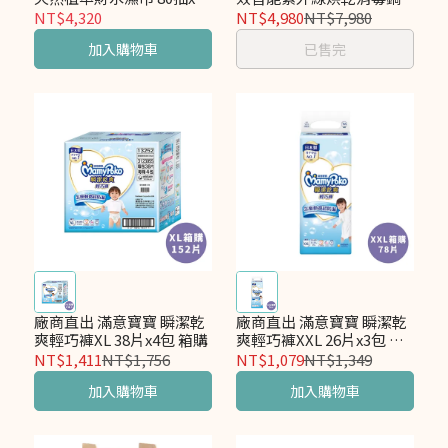
包x4箱 (北港武德宮聯名)
NT$4,320
NT$4,980
NT$7,980
加入購物車
已售完
廠商直出 滿意寶寶 瞬潔乾
廠商直出 滿意寶寶 瞬潔乾
爽輕巧褲XL 38片x4包 箱購
爽輕巧褲XXL 26片x3包 箱
購
NT$1,411
NT$1,756
NT$1,079
NT$1,349
加入購物車
加入購物車