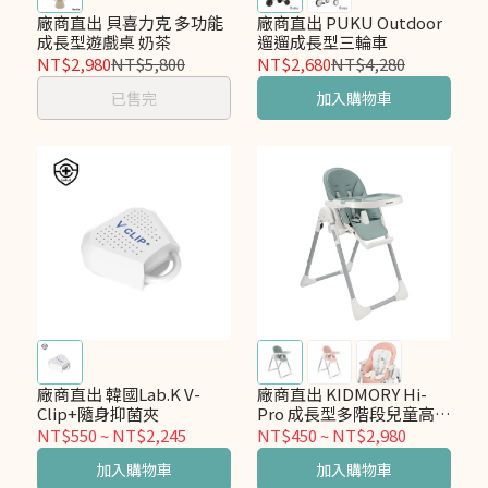
廠商直出 貝喜力克 多功能
廠商直出 PUKU Outdoor
成長型遊戲桌 奶茶
遛遛成長型三輪車
NT$2,980
NT$5,800
NT$2,680
NT$4,280
已售完
加入購物車
廠商直出 韓國Lab.K V-
廠商直出 KIDMORY Hi-
Clip+隨身抑菌夾
Pro 成長型多階段兒童高腳
餐椅 KM-556
NT$550
~
NT$2,245
NT$450
~
NT$2,980
加入購物車
加入購物車