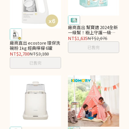
廠商直出 幫寶適 2024全新
一級幫！極上守護一級幫
黏貼XL 136片(34片x4包)
NT$1,635
NT$2,076
箱購
廠商直出 ecostore 環保洗
已售完
碗粉 1kg 經典檸檬 6罐
NT$2,700
NT$3,180
已售完