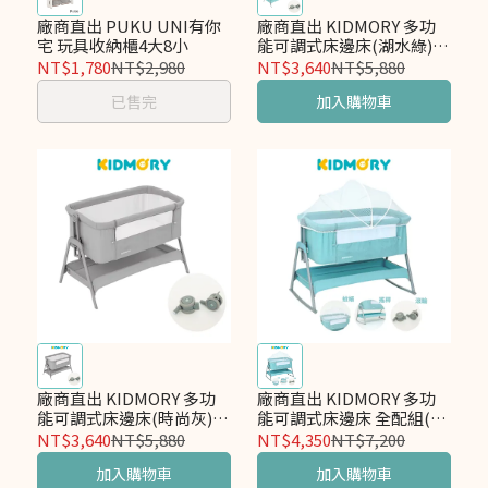
廠商直出 PUKU UNI有你
廠商直出 KIDMORY 多功
宅 玩具收納櫃4大8小
能可調式床邊床(湖水綠)
隨床贈移動輪4入 KM-526-
NT$1,780
NT$2,980
NT$3,640
NT$5,880
GN
已售完
加入購物車
廠商直出 KIDMORY 多功
廠商直出 KIDMORY 多功
能可調式床邊床(時尚灰)
能可調式床邊床 全配組(含
隨床贈移動輪4入 KM-526-
蚊帳、移動滾輪、搖擺
NT$3,640
NT$5,880
NT$4,350
NT$7,200
GR
桿)KM-526
加入購物車
加入購物車