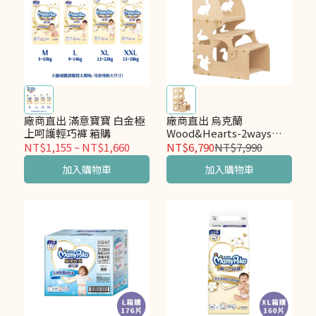
廠商直出 滿意寶寶 白金極
廠商直出 烏克蘭
上呵護輕巧褲 箱購
Wood&Hearts-2ways蒙
式學習塔桌椅組2.0-動物款
NT$1,155
~
NT$1,660
NT$6,790
NT$7,990
加入購物車
加入購物車