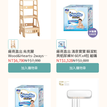
廠商直出 烏克蘭
廠商直出 滿意寶寶 瞬潔乾
Wood&Hearts-2ways蒙
爽紙尿褲M 60片x4包 箱購
式學習塔桌椅組2.0-動物款
NT$6,790
NT$7,990
NT$1,528
NT$1,800
加入購物車
加入購物車