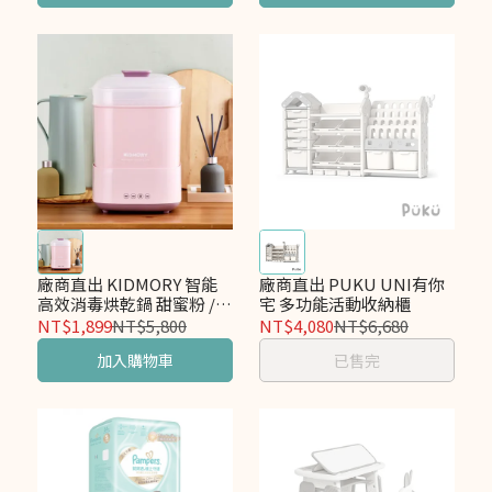
廠商直出 KIDMORY 智能
廠商直出 PUKU UNI有你
高效消毒烘乾鍋 甜蜜粉 /綠
宅 多功能活動收納櫃
KM-358
NT$1,899
NT$5,800
NT$4,080
NT$6,680
加入購物車
已售完