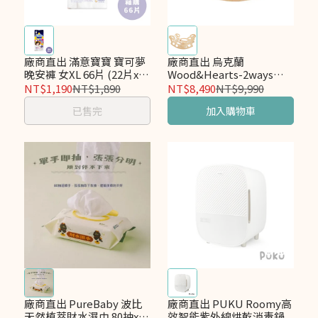
廠商直出 滿意寶寶 寶可夢
廠商直出 烏克蘭
晚安褲 女XL 66片 (22片x3
Wood&Hearts-2ways搖
包) 箱購
搖翻轉桌
NT$1,190
NT$1,890
NT$8,490
NT$9,990
已售完
加入購物車
廠商直出 PureBaby 波比
廠商直出 PUKU Roomy高
天然植萃財水濕巾 80抽x12
效智能紫外線烘乾消毒鍋