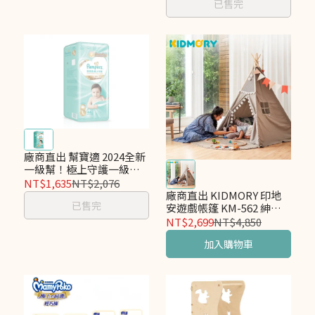
已售完
廠商直出 幫寶適 2024全新
一級幫！極上守護一級幫
黏貼L 176片(44片x4包) 箱
NT$1,635
NT$2,076
購
廠商直出 KIDMORY 印地
已售完
安遊戲帳篷 KM-562 紳士
灰
NT$2,699
NT$4,850
加入購物車