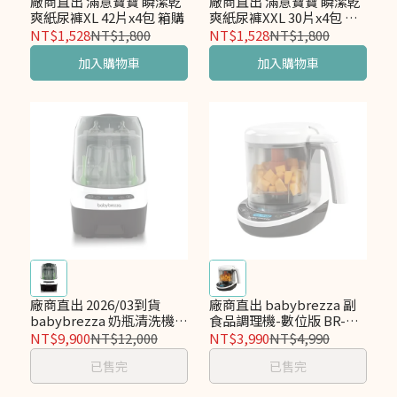
廠商直出 滿意寶寶 瞬潔乾
廠商直出 滿意寶寶 瞬潔乾
爽紙尿褲XL 42片x4包 箱購
爽紙尿褲XXL 30片x4包 箱
購
NT$1,528
NT$1,800
NT$1,528
NT$1,800
加入購物車
加入購物車
廠商直出 2026/03到貨
廠商直出 babybrezza 副
babybrezza 奶瓶清洗機
食品調理機-數位版 BR-
BR-BWP
FMD
NT$9,900
NT$12,000
NT$3,990
NT$4,990
已售完
已售完