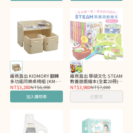
廠商直出 KIDMORY 翻轉
廠商直出 華碩文化 STEAM
多功能同樂桌椅組 (KM-
教養遊戲繪本(全套20冊)
586)
送留聲機
NT$3,280
NT$6,990
NT$3,980
NT$7,000
加入購物車
已售完