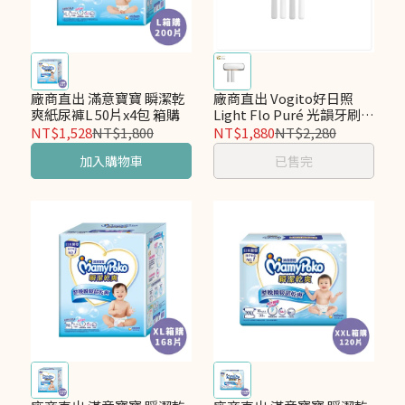
廠商直出 滿意寶寶 瞬潔乾
廠商直出 Vogito好日照
爽紙尿褲L 50片x4包 箱購
Light Flo Puré 光韻牙刷殺
菌盒
NT$1,528
NT$1,800
NT$1,880
NT$2,280
加入購物車
已售完