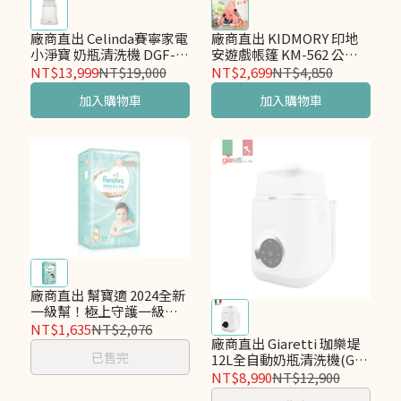
廠商直出 Celinda賽寧家電
廠商直出 KIDMORY 印地
小淨寶 奶瓶清洗機 DGF-
安遊戲帳篷 KM-562 公主
201B 奶白
粉
NT$13,999
NT$19,000
NT$2,699
NT$4,850
加入購物車
加入購物車
廠商直出 幫寶適 2024全新
一級幫！極上守護一級幫
黏貼M 216片(54片x4包) 箱
NT$1,635
NT$2,076
購
廠商直出 Giaretti 珈樂堤
已售完
12L全自動奶瓶清洗機(GT-
WB8S)
NT$8,990
NT$12,900