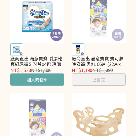
廠商直出 滿意寶寶 瞬潔乾
廠商直出 滿意寶寶 寶可夢
爽紙尿褲S 74片x4包 箱購
晚安褲 男XL 66片 (22片x3
包) 箱購
NT$1,528
NT$1,800
NT$1,190
NT$1,890
加入購物車
已售完