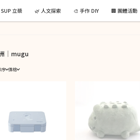
 SUP 立槳
🌿 人文探索
🎨 手作 DIY
🏢 團體活動
洲｜mugu
排序
價格