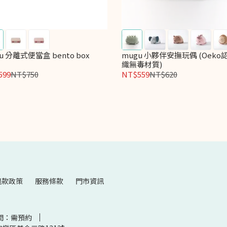
u 分離式便當盒 bento box
mugu 小夥伴安撫玩偶 (Oeko
織無毒材質)
599
NT$750
NT$559
NT$620
退款政策
服務條款
門市資訊
間：需預約