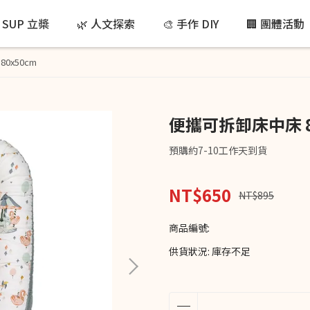
 SUP 立槳
🌿 人文探索
🎨 手作 DIY
🏢 團體活動
0x50cm
便攜可拆卸床中床 8
預購約7-10工作天到貨
NT$650
NT$895
商品編號:
供貨狀況:
庫存不足