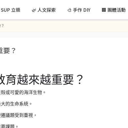
 SUP 立槳
🌿 人文探索
🎨 手作 DIY
🏢 團體活動
要？
重要？
教育越來越重要？
貝殼或可愛的海洋生物。
最大的生命系統。
變遷議題受到重視，
重要課題。