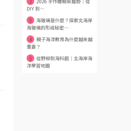
2
2026 手作體驗新趨勢｜從
DIY 到⋯
3
海玻璃是什麼？探索北海岸
海玻璃的形成秘密⋯
4
親子海洋教育為什麼越來越
重要？
5
從野柳到海科館｜北海岸海
洋學習地圖