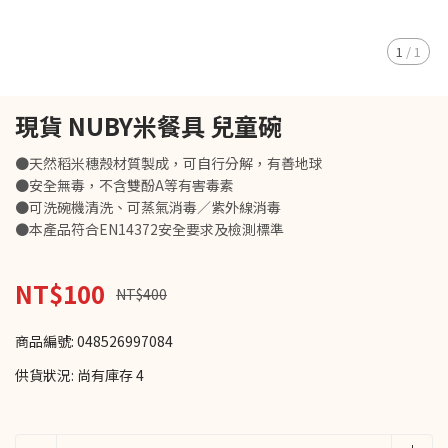
1
/
1
現貨 NUBY米餐具 兒童碗
●天然稻米穗殼材質製成，可自行分解，有善地球
●安全無毒，不含雙酚A等有害毒素
●可洗碗機清洗、可蒸氣消毒／紫外線消毒
●本產品符合EN14372安全要求及檢測標準
NT$100
NT$400
商品編號:
048526997084
供貨狀況:
尚有庫存 4