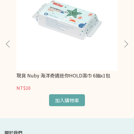
現貨 Nuby 海洋奇遇迷你HOLD濕巾 6抽x1包
N
NT$10
NT
加入購物車
關於我們