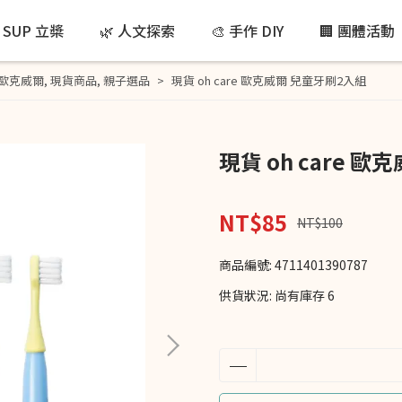
 SUP 立槳
🌿 人文探索
🎨 手作 DIY
🏢 團體活動
e 歐克威爾
,
現貨商品
,
親子選品
現貨 oh care 歐克威爾 兒童牙刷2入組
現貨 oh care 
NT$85
NT$100
商品編號:
4711401390787
供貨狀況:
尚有庫存 6