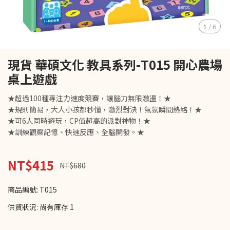
1
/
6
現貨 華碩文化 教具系列-T015 開心農場
桌上遊戲
★超過100種專注力速度競賽，讓腦力無限激盪！★
★規則簡易，大人小孩都秒懂，激烈對決！氣氛瞬間熱絡！★
★可6人同時遊玩，CP值超高的派對神物！★
★訓練觀察記憶、快速反應、全腦開發。★
NT$415
NT$680
商品編號:
T015
供貨狀況:
尚有庫存 1