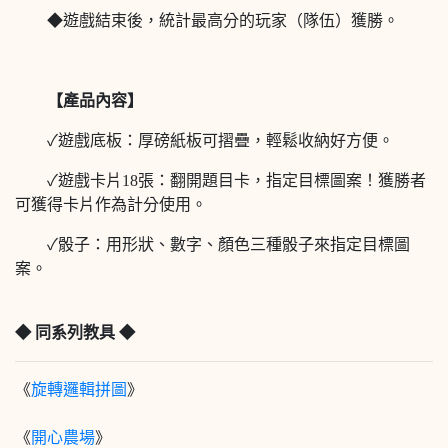
◆遊戲結束後，統計最高分的玩家（隊伍）獲勝。
【產品內容】
✓遊戲底板：厚磅紙板可摺疊，輕鬆收納好方便。
✓遊戲卡片18張：翻開題目卡，指定目標圖案！獲勝者
可獲得卡片作為計分使用。
✓骰子：用形狀、數字、顏色三種骰子來指定目標圖
案。
◆
同系列教具
◆
《
旋轉邏輯拼圖
》
《
開心農場
》