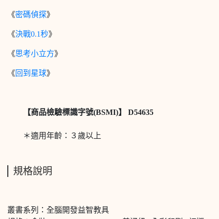
《
密碼偵探
》
《
決戰0.1秒
》
《
思考小立方
》
《
回到星球
》
【商品檢驗標識字號(BSMI)】 D54635
＊適用年齡：３歲以上
規格說明
叢書系列：全腦開發益智教具