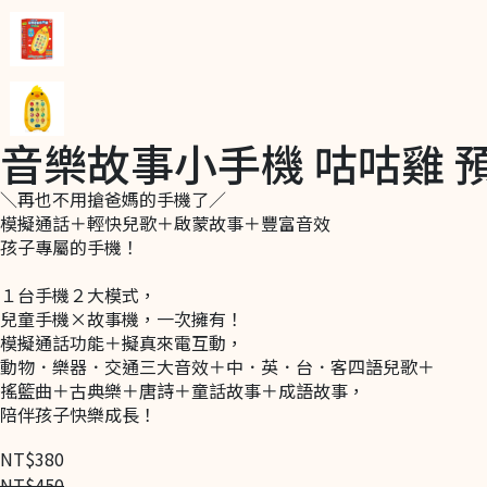
音樂故事小手機 咕咕雞 
＼再也不用搶爸媽的手機了／
模擬通話＋輕快兒歌＋啟蒙故事＋豐富音效
孩子專屬的手機！
１台手機２大模式，
兒童手機×故事機，一次擁有！
模擬通話功能＋擬真來電互動，
動物．樂器．交通三大音效＋中．英．台．客四語兒歌＋
搖籃曲＋古典樂＋唐詩＋童話故事＋成語故事，
陪伴孩子快樂成長！
NT$380
NT$450