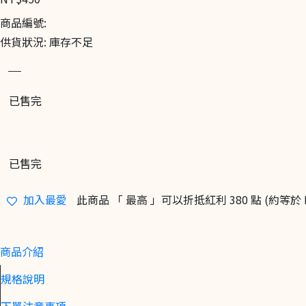
商品編號:
供貨狀況:
庫存不足
已售完
已售完
加入最愛
此商品 「 最高 」可以折抵紅利
380
點 (約等於
商品介紹
規格說明