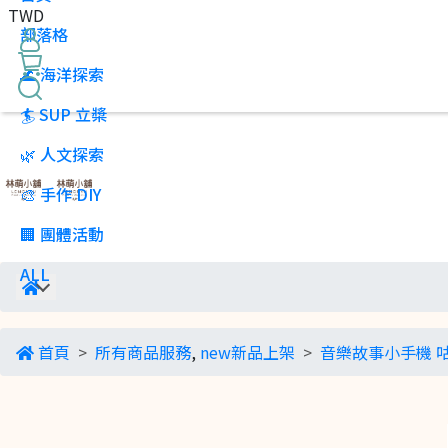
TWD
部落格
🌊 海洋探索
🏄 SUP 立槳
🌿 人文探索
🎨 手作 DIY
🏢 團體活動
ALL
首頁
所有商品服務
,
new新品上架
音樂故事小手機 