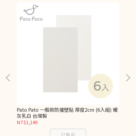
 淺
Pato Pato 一般款防撞壁貼 厚度2cm (6入組) 暖
Pa
灰乳白 台灣製
可
NT$1,149
NT
已售完