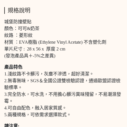
規格說明
城堡防撞壁貼
顏色：可可&奶茶
紋路 ：菱形紋
材質 ：EVA樹脂 (Ethylene Vinyl Acetate) 不含塑化劑
單片尺寸 : 28 x 56 x 厚度 2 cm
(發泡產品具＋-5%之差異)
產品特色
1.淺紋路不卡髒污，灰塵不滲透，超好清潔。
2.無毒無味，SGS＆全國公證雙檢驗認證，通過歐盟認證檢
驗標準。
3.完全防水，可水洗，不用擔心髒污異味殘留，不易潮濕發
霉。
4.可自由配色，融入居家質感。
5.兩種規格，可依需求選擇款式。
請注意: